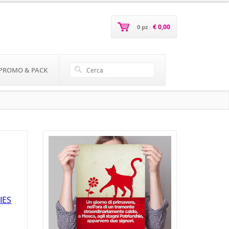
€ 0,00
0 pz
-
PROMO & PACK
IES