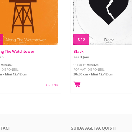
€ 10
ong The Watchtower
Black
an
Pearl Jam
:
MS0380
CODICE:
MS0428
 DISPONIBILI:
FORMATI DISPONIBILI:
cm
Mini 12x12 cm
30x30 cm
Mini 12x12 cm
ORDINA
TACI
GUIDA AGLI ACQUISTI