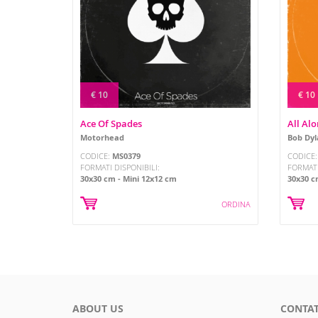
€ 10
€ 10
Ace Of Spades
All Al
Motorhead
Bob Dyl
CODICE:
MS0379
CODICE
FORMATI DISPONIBILI:
FORMATI
30x30 cm
Mini 12x12 cm
30x30 
ORDINA
ABOUT US
CONTAT