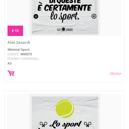
€ 10
Alex Zanardi
Minimal Sport
CODICE:
MS0272
FORMATI DISPONIBILI:
A3
ORDINA