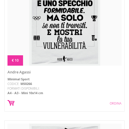
€ 10
Andre Agassi
Minimal Sport
CODICE:
MS0266
FORMATI DISPONIBILI:
A4
A3
Mini 10x14 cm
ORDINA