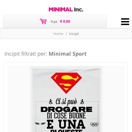
€ 0,00
0 pz
-
Home
Incipit
Incipit filtrati per:
Minimal Sport