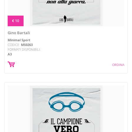
€ 10
Gino Bartali
Minimal Sport
CODICE:
MS0263
FORMATI DISPONIBILI:
A3
ORDINA