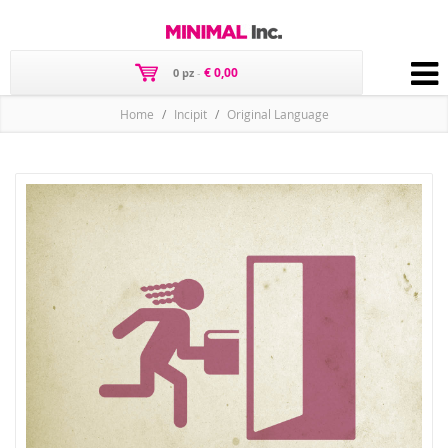
€ 0,00
0 pz
-
Home
Incipit
Original Language