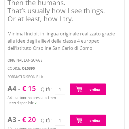
Then the humans.
That’s usually how I see things.
Or at least, how I try.
Minimal Incipit in lingua originale realizzato grazie
alle idee degli allievi della classe 4 europeo
dell’Istituto Orsoline San Carlo di Como.
ORIGINAL LANGUAGE
CODICE:
OL0390
FORMATI DISPONIBILI:
A4 -
€ 15
Q.tà:
ordina
A4 - cartoncino pressato 1mm
Pezzi disponibili:
2
A3 -
€ 20
Q.tà:
ordina
A3 - cartoncino pressato 1mm