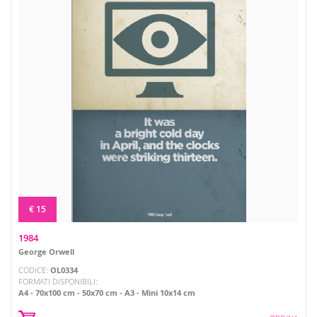
€ 15
1984
George Orwell
CODICE:
OL0334
FORMATI DISPONIBILI:
A4
70x100 cm
50x70 cm
A3
Mini 10x14 cm