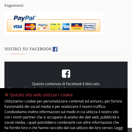
Pagamenti
VISITACI SU FACEBOOK
Questo contenuto di Facebook è bloccato.
Si prega di rivedere le proprie
Preferenze sui cookie
, personalizzando i
cookie e accetando le “Statistiche”
🍪 Questo sito web utilizza i cookie
Utilizziamo i cookie per personalizzare contenuti ed annunci, per fornire
funzionalità dei social media e per analizzare il nostro traffico.
Condividiamo inoltre informazioni sul modo in cui utilizza il nostro sito
con i nostri partner che si occupano di analisi dei dati web, pubblicità e
social media, i quali potrebbero combinarle con altre informazioni che
ha fornito loro o che hanno raccolto dal suo utilizzo dei loro servizi. Leggi