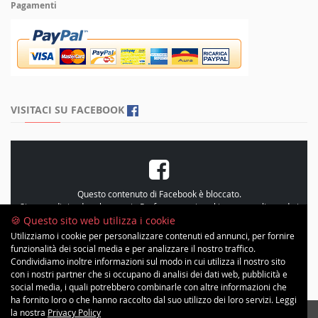
Pagamenti
VISITACI SU FACEBOOK
Questo contenuto di Facebook è bloccato.
Si prega di rivedere le proprie
Preferenze sui cookie
, personalizzando i
cookie e accetando le “Statistiche”
🍪 Questo sito web utilizza i cookie
Utilizziamo i cookie per personalizzare contenuti ed annunci, per fornire
funzionalità dei social media e per analizzare il nostro traffico.
Condividiamo inoltre informazioni sul modo in cui utilizza il nostro sito
con i nostri partner che si occupano di analisi dei dati web, pubblicità e
social media, i quali potrebbero combinarle con altre informazioni che
ha fornito loro o che hanno raccolto dal suo utilizzo dei loro servizi. Leggi
la nostra
Privacy Policy
Copyright © 2026 Minimal Inc | All Rights Reserved. Progetto grafico ©