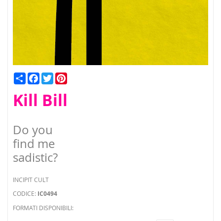
Condividi
Facebook
Twitter
Pinterest
Kill Bill
Do you
find me
sadistic?
INCIPIT CULT
CODICE:
IC0494
FORMATI DISPONIBILI: