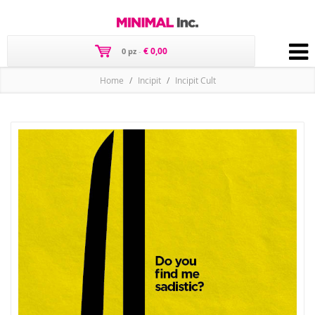
€ 0,00
0 pz
-
Home
Incipit
Incipit Cult