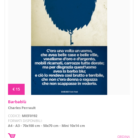
€ 15
Barbablù
Charles Perrault
CODICE:
MIEF0192
FORMATI DISPONIBILI:
A4
A3
70x100 cm
50x70 cm
Mini 10x14 cm
ORDINA