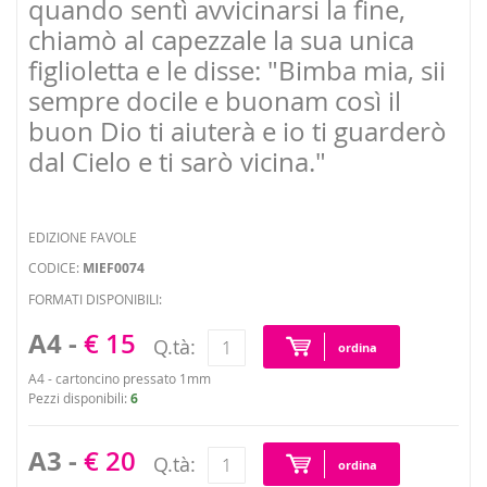
quando sentì avvicinarsi la fine,
chiamò al capezzale la sua unica
figlioletta e le disse: "Bimba mia, sii
sempre docile e buonam così il
buon Dio ti aiuterà e io ti guarderò
dal Cielo e ti sarò vicina."
EDIZIONE FAVOLE
CODICE:
MIEF0074
FORMATI DISPONIBILI:
A4 -
€ 15
Q.tà:
ordina
A4 - cartoncino pressato 1mm
Pezzi disponibili:
6
A3 -
€ 20
Q.tà:
ordina