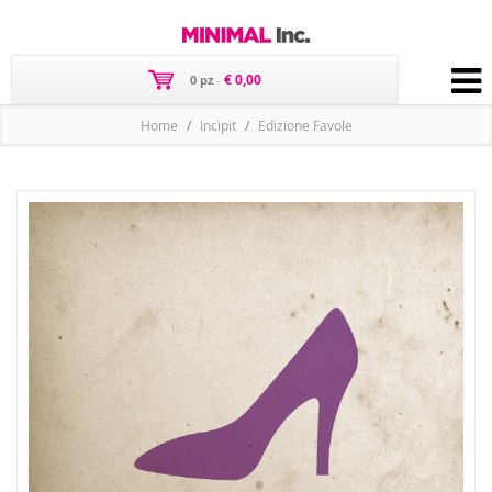
€ 0,00
0 pz
-
Home
Incipit
Edizione Favole