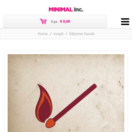
€ 0,00
0 pz
-
Home
Incipit
Edizione Favole