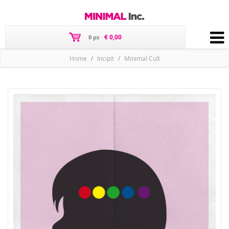
€ 0,00
0 pz
-
Home
Incipit
Minimal Cult