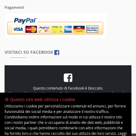
Pagamenti
VISITACI SU FACEBOOK
Questo contenuto di Facebook è bloccato.
Si prega di rivedere le proprie
Preferenze sui cookie
, personalizzando i
cookie e accetando le “Statistiche”
🍪 Questo sito web utilizza i cookie
Utilizziamo i cookie per personalizzare contenuti ed annunci, per fornire
funzionalità dei social media e per analizzare il nostro traffico.
Condividiamo inoltre informazioni sul modo in cui utilizza il nostro sito
con i nostri partner che si occupano di analisi dei dati web, pubblicità e
social media, i quali potrebbero combinarle con altre informazioni che
ha fornito loro o che hanno raccolto dal suo utilizzo dei loro servizi. Leggi