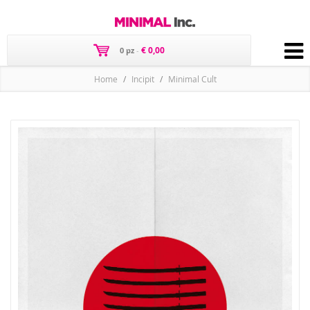
€ 0,00
0 pz
-
Home
Incipit
Minimal Cult