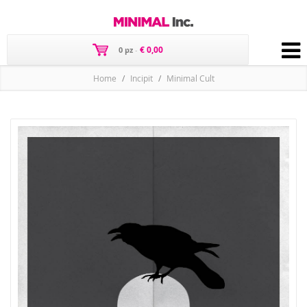
€ 0,00
0 pz
-
Home
Incipit
Minimal Cult