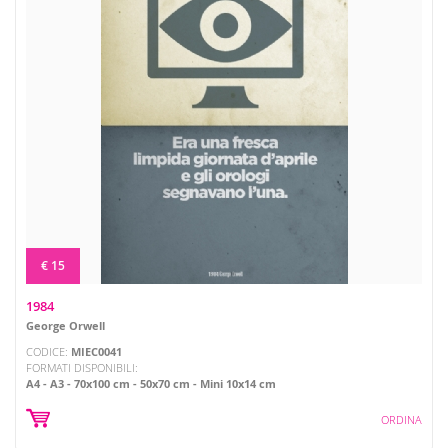
€ 15
1984
George Orwell
CODICE:
MIEC0041
FORMATI DISPONIBILI:
A4
A3
70x100 cm
50x70 cm
Mini 10x14 cm
ORDINA