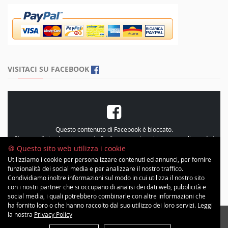
VISITACI SU FACEBOOK
Questo contenuto di Facebook è bloccato.
Si prega di rivedere le proprie
Preferenze sui cookie
, personalizzando i
cookie e accetando le “Statistiche”
🍪 Questo sito web utilizza i cookie
Utilizziamo i cookie per personalizzare contenuti ed annunci, per fornire
funzionalità dei social media e per analizzare il nostro traffico.
Condividiamo inoltre informazioni sul modo in cui utilizza il nostro sito
con i nostri partner che si occupano di analisi dei dati web, pubblicità e
social media, i quali potrebbero combinarle con altre informazioni che
ha fornito loro o che hanno raccolto dal suo utilizzo dei loro servizi. Leggi
la nostra
Privacy Policy
Copyright © 2026 Minimal Inc | All Rights Reserved. Progetto grafico ©
c[h]erotto