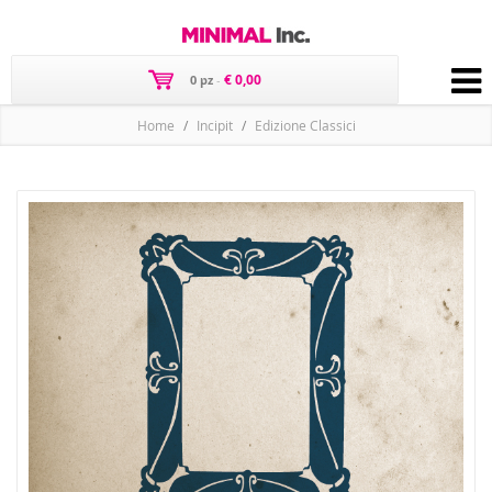
€ 0,00
0 pz
-
Home
Incipit
Edizione Classici