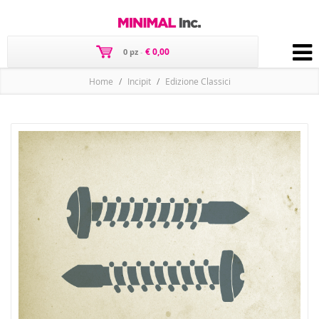
€ 0,00
0 pz
-
Home
Incipit
Edizione Classici