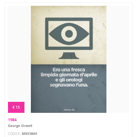
€ 15
1984
George Orwell
CODICE:
MIEC0041