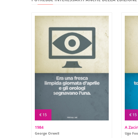
€ 15
€ 15
1984
A Zaci
George Orwell
Ugo Fos