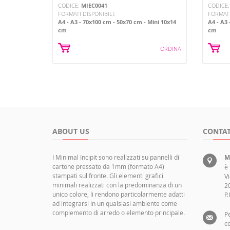
CODICE:
MIEC0041
CODICE
FORMATI DISPONIBILI:
FORMATI
A4
A3
70x100 cm
50x70 cm
Mini 10x14
A4
A3
cm
cm
ORDINA
ABOUT US
CONTAT
I Minimal Incipit sono realizzati su pannelli di
M
cartone pressato da 1mm (formato A4)
è
stampati sul fronte. Gli elementi grafici
Vi
minimali realizzati con la predominanza di un
2
unico colore, li rendono particolarmente adatti
P
ad integrarsi in un qualsiasi ambiente come
complemento di arredo o elemento principale.
Pe
co