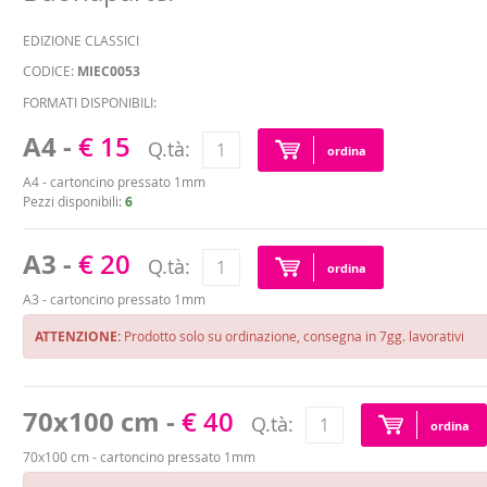
EDIZIONE CLASSICI
CODICE:
MIEC0053
FORMATI DISPONIBILI:
A4 -
€ 15
Q.tà:
ordina
A4 - cartoncino pressato 1mm
Pezzi disponibili:
6
A3 -
€ 20
Q.tà:
ordina
A3 - cartoncino pressato 1mm
ATTENZIONE:
Prodotto solo su ordinazione, consegna in 7gg. lavorativi
70x100 cm -
€ 40
Q.tà:
ordina
70x100 cm - cartoncino pressato 1mm