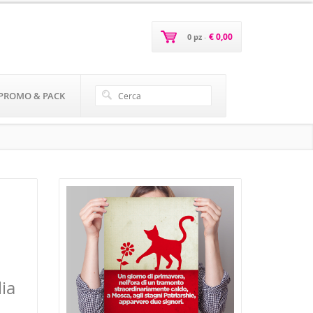
€ 0,00
0 pz
-
PROMO & PACK
ia