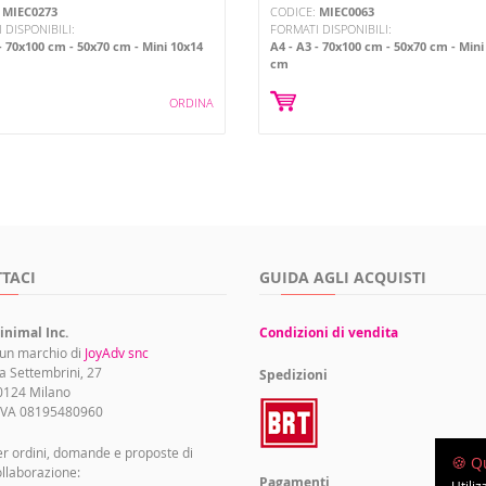
:
MIEC0273
CODICE:
MIEC0063
 DISPONIBILI:
FORMATI DISPONIBILI:
70x100 cm
50x70 cm
Mini 10x14
A4
A3
70x100 cm
50x70 cm
Mini
cm
ORDINA
TACI
GUIDA AGLI ACQUISTI
inimal Inc.
Condizioni di vendita
 un marchio di
JoyAdv snc
a Settembrini, 27
Spedizioni
0124 Milano
.IVA 08195480960
r ordini, domande e proposte di
🍪 Q
llaborazione:
Pagamenti