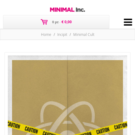
€ 0,00
0 pz
-
Home
Incipit
Minimal Cult