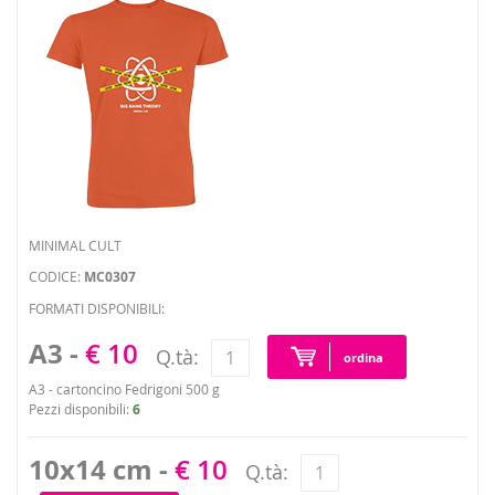
MINIMAL CULT
CODICE:
MC0307
FORMATI DISPONIBILI:
A3 -
€ 10
Q.tà:
ordina
A3 - cartoncino Fedrigoni 500 g
Pezzi disponibili:
6
10x14 cm -
€ 10
Q.tà: