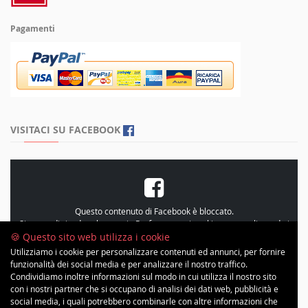
Pagamenti
VISITACI SU FACEBOOK
Questo contenuto di Facebook è bloccato.
Si prega di rivedere le proprie
Preferenze sui cookie
, personalizzando i
cookie e accetando le “Statistiche”
🍪 Questo sito web utilizza i cookie
Utilizziamo i cookie per personalizzare contenuti ed annunci, per fornire
funzionalità dei social media e per analizzare il nostro traffico.
Condividiamo inoltre informazioni sul modo in cui utilizza il nostro sito
con i nostri partner che si occupano di analisi dei dati web, pubblicità e
social media, i quali potrebbero combinarle con altre informazioni che