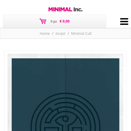
€ 0,00
0 pz
-
Home
Incipit
Minimal Cult