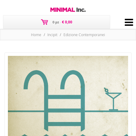
€ 0,00
0 pz
-
Home
Incipit
Edizione Contemporanei