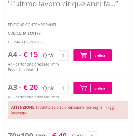
"L'ultimo lavoro cinque anni fa...”
EDIZIONE CONTEMPORANEI
CODICE:
MIEC0177
FORMATI DISPONIBILI:
A4 -
€ 15
Q.tà:
ordina
A4 - cartoncino pressato 1mm
Pezzi disponibili:
1
A3 -
€ 20
Q.tà:
ordina
A3 - cartoncino pressato 1mm
ATTENZIONE:
Prodotto solo su ordinazione, consegna in 7gg.
lavorativi
70x100 cm -
€ 40