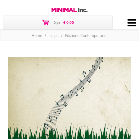
€ 0,00
0 pz
-
Home
Incipit
Edizione Contemporanei