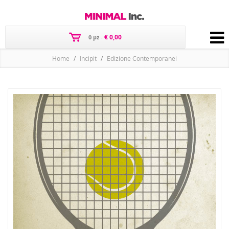
€ 0,00
0 pz
-
Home
Incipit
Edizione Contemporanei