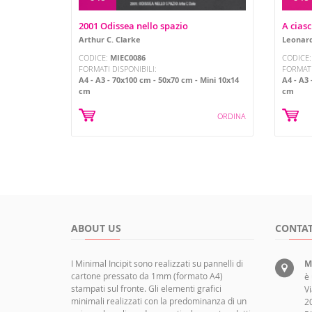
2001 Odissea nello spazio
A ciasc
Arthur C. Clarke
Leonard
CODICE:
MIEC0086
CODICE
FORMATI DISPONIBILI:
FORMATI
A4
A3
70x100 cm
50x70 cm
Mini 10x14
A4
A3
cm
cm
ORDINA
ABOUT US
CONTAT
I Minimal Incipit sono realizzati su pannelli di
M
cartone pressato da 1mm (formato A4)
è
stampati sul fronte. Gli elementi grafici
Vi
minimali realizzati con la predominanza di un
2