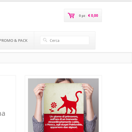
€ 0,00
0 pz
-
PROMO & PACK
na