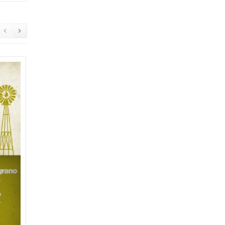
€ 15
€ 15