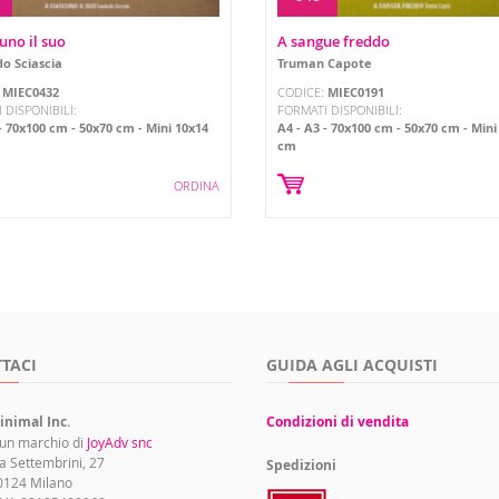
uno il suo
A sangue freddo
o Sciascia
Truman Capote
:
MIEC0432
CODICE:
MIEC0191
 DISPONIBILI:
FORMATI DISPONIBILI:
70x100 cm
50x70 cm
Mini 10x14
A4
A3
70x100 cm
50x70 cm
Mini
cm
ORDINA
TACI
GUIDA AGLI ACQUISTI
inimal Inc.
Condizioni di vendita
 un marchio di
JoyAdv snc
a Settembrini, 27
Spedizioni
0124 Milano