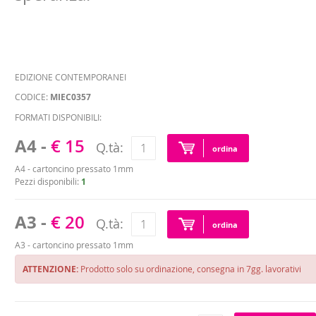
EDIZIONE CONTEMPORANEI
CODICE:
MIEC0357
FORMATI DISPONIBILI:
A4 -
€ 15
Q.tà:
ordina
A4 - cartoncino pressato 1mm
Pezzi disponibili:
1
A3 -
€ 20
Q.tà:
ordina
A3 - cartoncino pressato 1mm
ATTENZIONE:
Prodotto solo su ordinazione, consegna in 7gg. lavorativi