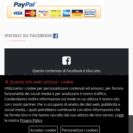
VISITACI SU FACEBOOK
Questo contenuto di Facebook è bloccato.
Si prega di rivedere le proprie
Preferenze sui cookie
, personalizzando i
cookie e accetando le “Statistiche”
🍪 Questo sito web utilizza i cookie
Utilizziamo i cookie per personalizzare contenuti ed annunci, per fornire
funzionalità dei social media e per analizzare il nostro traffico.
Condividiamo inoltre informazioni sul modo in cui utilizza il nostro sito
con i nostri partner che si occupano di analisi dei dati web, pubblicità e
social media, i quali potrebbero combinarle con altre informazioni che
ha fornito loro o che hanno raccolto dal suo utilizzo dei loro servizi. Leggi
la nostra
Privacy Policy
Copyright © 2026 Minimal Inc | All Rights Reserved. Progetto grafico ©
c[h]erotto
Accetta i cookie
Personalizza i cookies