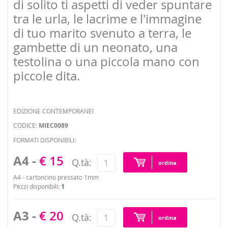
di solito ti aspetti di veder spuntare
tra le urla, le lacrime e l'immagine
di tuo marito svenuto a terra, le
gambette di un neonato, una
testolina o una piccola mano con
piccole dita.
EDIZIONE CONTEMPORANEI
CODICE:
MIEC0089
FORMATI DISPONIBILI:
A4 -
€ 15
Q.tà:
ordina
A4 - cartoncino pressato 1mm
Pezzi disponibili:
1
A3 -
€ 20
Q.tà:
ordina