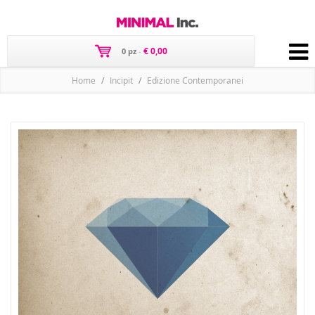
€ 0,00
0 pz
-
Home
Incipit
Edizione Contemporanei