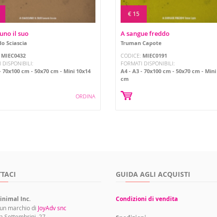
€ 15
uno il suo
A sangue freddo
o Sciascia
Truman Capote
:
MIEC0432
CODICE:
MIEC0191
 DISPONIBILI:
FORMATI DISPONIBILI:
70x100 cm
50x70 cm
Mini 10x14
A4
A3
70x100 cm
50x70 cm
Mini
cm
ORDINA
TACI
GUIDA AGLI ACQUISTI
inimal Inc.
Condizioni di vendita
 un marchio di
JoyAdv snc
a Settembrini, 27