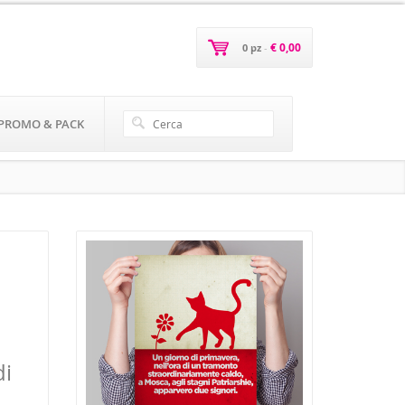
€ 0,00
0 pz
-
PROMO & PACK
di
d