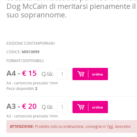
Dog McCain di meritarsi pienamente il
suo soprannome.
EDIZIONE CONTEMPORANEI
CODICE:
MIEC0099
FORMATI DISPONIBILI:
A4 -
€ 15
Q.tà:
ordina
A4 - cartoncino pressato 1mm
Pezzi disponibili:
2
A3 -
€ 20
Q.tà:
ordina
A3 - cartoncino pressato 1mm
ATTENZIONE:
Prodotto solo su ordinazione, consegna in 7gg. lavorativi