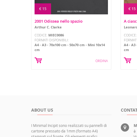
€ 15
€ 15
2001 Odissea nello spazio
A ciasc
Arthur C. Clarke
Leonard
CODICE:
MIEC0086
CODICE
FORMATI DISPONIBILI:
FORMATI
A4
A3
70x100 cm
50x70 cm
Mini 10x14
A4
A3
cm
cm
ORDINA
ABOUT US
CONTAT
I Minimal Incipit sono realizzati su pannelli di
M
cartone pressato da 1mm (formato A4)
è
stampati sul fronte. Gli elementi grafici
Vi