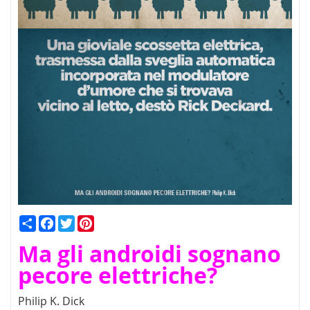
Condividi
Facebook
Twitter
Pinterest
Ma gli androidi sognano
pecore elettriche?
Philip K. Dick