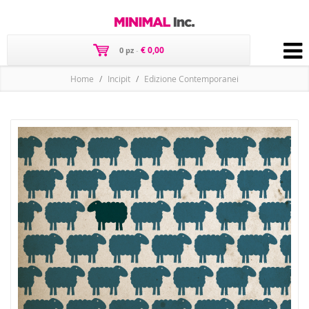
€ 0,00
0 pz
-
Home
Incipit
Edizione Contemporanei