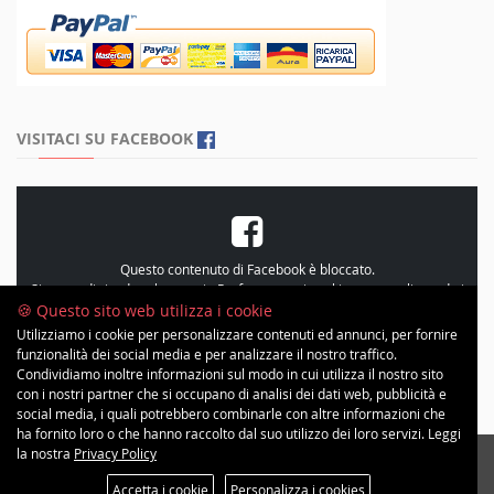
VISITACI SU FACEBOOK
Questo contenuto di Facebook è bloccato.
Si prega di rivedere le proprie
Preferenze sui cookie
, personalizzando i
cookie e accetando le “Statistiche”
🍪 Questo sito web utilizza i cookie
Utilizziamo i cookie per personalizzare contenuti ed annunci, per fornire
funzionalità dei social media e per analizzare il nostro traffico.
Condividiamo inoltre informazioni sul modo in cui utilizza il nostro sito
con i nostri partner che si occupano di analisi dei dati web, pubblicità e
social media, i quali potrebbero combinarle con altre informazioni che
ha fornito loro o che hanno raccolto dal suo utilizzo dei loro servizi. Leggi
la nostra
Privacy Policy
Copyright © 2026 Minimal Inc | All Rights Reserved. Progetto grafico ©
c[h]erotto
Accetta i cookie
Personalizza i cookies