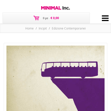
€ 0,00
0 pz
-
Home
Incipit
Edizione Contemporanei