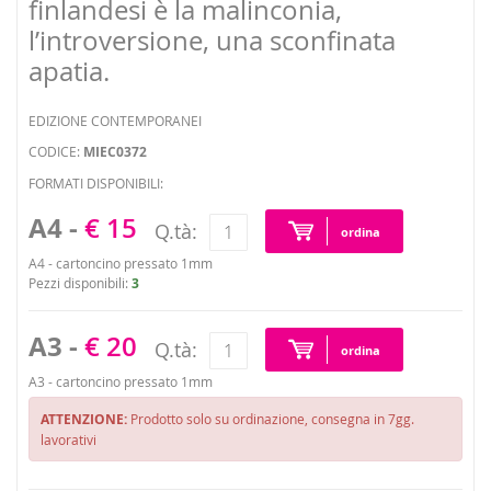
finlandesi è la malinconia,
l’introversione, una sconfinata
apatia.
EDIZIONE CONTEMPORANEI
CODICE:
MIEC0372
FORMATI DISPONIBILI:
A4 -
€ 15
Q.tà:
ordina
A4 - cartoncino pressato 1mm
Pezzi disponibili:
3
A3 -
€ 20
Q.tà:
ordina
A3 - cartoncino pressato 1mm
ATTENZIONE:
Prodotto solo su ordinazione, consegna in 7gg.
lavorativi