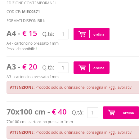
EDIZIONE CONTEMPORANEI
CODICE:
MIEC0371
FORMATI DISPONIBILI:
A4 -
€ 15
Q.tà:
ordina
A4 - cartoncino pressato 1mm
Pezzi disponibili:
1
A3 -
€ 20
Q.tà:
ordina
A3 - cartoncino pressato 1mm
ATTENZIONE:
Prodotto solo su ordinazione, consegna in 7gg. lavorativi
70x100 cm -
€ 40
Q.tà:
ordina
70x100 cm - cartoncino pressato 1mm
ATTENZIONE:
Prodotto solo su ordinazione, consegna in 7gg. lavorativi