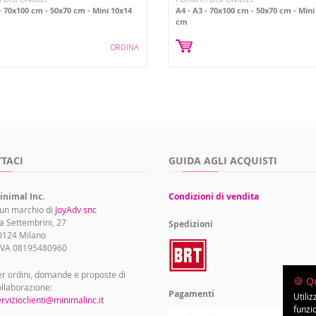
70x100 cm
50x70 cm
Mini 10x14
A4
A3
70x100 cm
50x70 cm
Mini
cm
ORDINA
TACI
GUIDA AGLI ACQUISTI
inimal Inc.
Condizioni di vendita
 un marchio di
JoyAdv snc
a Settembrini, 27
Spedizioni
0124 Milano
.IVA 08195480960
r ordini, domande e proposte di
🍪 Q
llaborazione:
Pagamenti
Utili
rvizioclienti@minimalinc.it
funzi