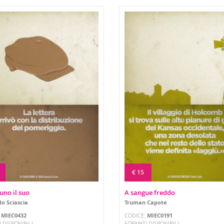
€ 15
uno il suo
A sangue freddo
o Sciascia
Truman Capote
:
MIEC0432
CODICE:
MIEC0191
 DISPONIBILI:
FORMATI DISPONIBILI: