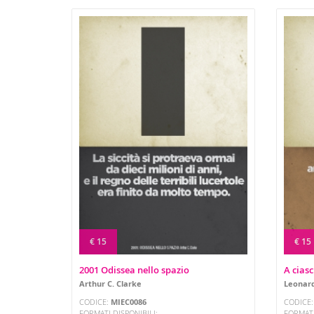
€ 15
€ 15
2001 Odissea nello spazio
A ciasc
Arthur C. Clarke
Leonard
CODICE:
MIEC0086
CODICE
FORMATI DISPONIBILI:
FORMATI