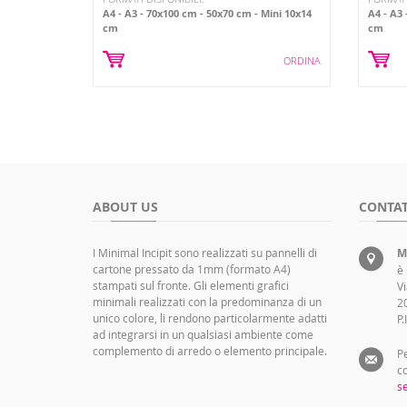
A4
A3
70x100 cm
50x70 cm
Mini 10x14
A4
A3
cm
cm
ORDINA
ABOUT US
CONTAT
I Minimal Incipit sono realizzati su pannelli di
M
cartone pressato da 1mm (formato A4)
è
stampati sul fronte. Gli elementi grafici
Vi
minimali realizzati con la predominanza di un
2
unico colore, li rendono particolarmente adatti
P
ad integrarsi in un qualsiasi ambiente come
complemento di arredo o elemento principale.
Pe
co
se