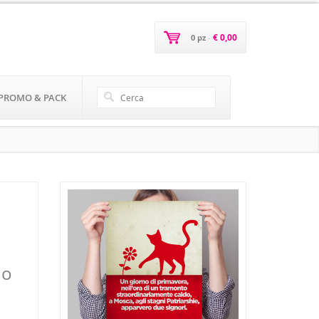
€ 0,00
0 pz
-
PROMO & PACK
no